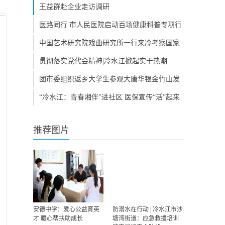
王益群赴企业走访调研
医路同行 市人民医院启动百场健康科普专项行
动
中国艺术研究院戏曲研究所一行来冷考察国家
级非遗项目《梅山傩戏》
贯彻落实党代会精神|冷水江掀起实干热潮
团市委组织返乡大学生参观大唐华银金竹山发
电公司
“冷水江：青春湘伴”进社区 医保宣传“活”起来
推荐图片
安德中学：爱心公益育英
防溺水在行动 | 冷水江市沙
才 暖心帮扶助成长
塘湾街道：应急救援培训