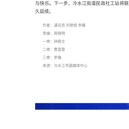
与快乐。下一步，冷水江街道民政社工站将联
久延续。
作者：通讯员 刘艳辉 李曦​
责编：周晓明
一审：钟鼎文
二审：曹富蓉
三审：罗曦
来源：冷水江市融媒体中心