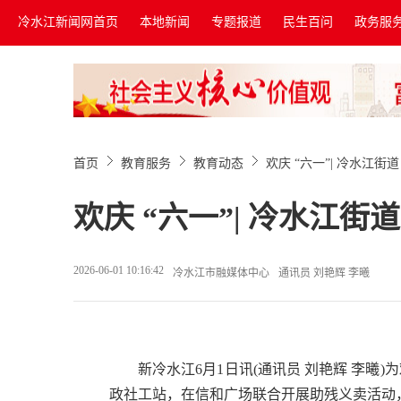
冷水江新闻网首页
本地新闻
专题报道
民生百问
政务服
首页
教育服务
教育动态
欢庆 “六一”| 冷水江
欢庆 “六一”| 冷水江
2026-06-01 10:16:42
冷水江市融媒体中心
通讯员 刘艳辉 李曦​
新冷水江6月1日讯(通讯员 刘艳辉 李曦
政社工站，在信和广场联合开展助残义卖活动