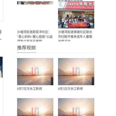
筑牢暑期安全防线
带
沙塘湾街道颜家冲社区：
沙塘湾街道俩塘社区联合
“爱心妈妈+暖心姐姐”公益
市妇联开展未成年人暑期
一
课堂点亮多彩暑期
关爱活动
推荐视频
8月7日冷水江新闻
8月5日冷水江新闻