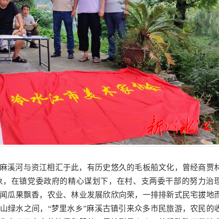
麻溪河与资江相汇于此，有历史悠久的毛板船文化，曾经商贾
象，在镇党委政府的精心谋划下，在村、支两委干部的努力治
闻瓜果飘香，农业、林业发展欣欣向荣，一排排新式民宅拔地
山绿水之间，“梦里水乡”麻溪古镇引来众多市民旅游，农民的