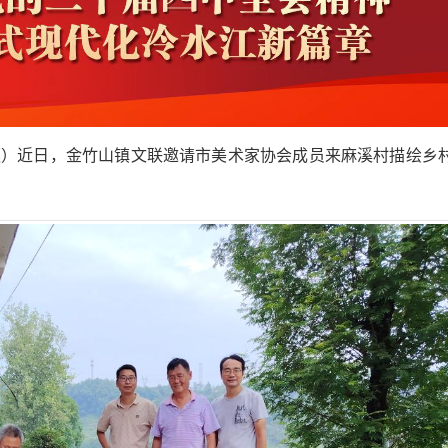
莲）
近日，金竹山镇文联邀请市美术家协会成员来麻溪村描绘乡