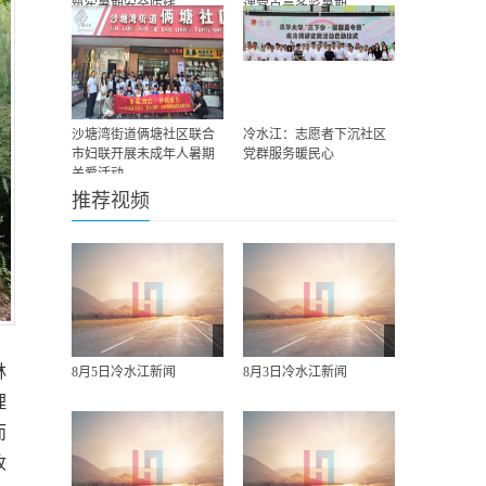
筑牢暑期安全防线
课堂点亮多彩暑期
沙塘湾街道俩塘社区联合
冷水江：志愿者下沉社区
市妇联开展未成年人暑期
党群服务暖民心
关爱活动
推荐视频
林
8月5日冷水江新闻
8月3日冷水江新闻
理
而
收