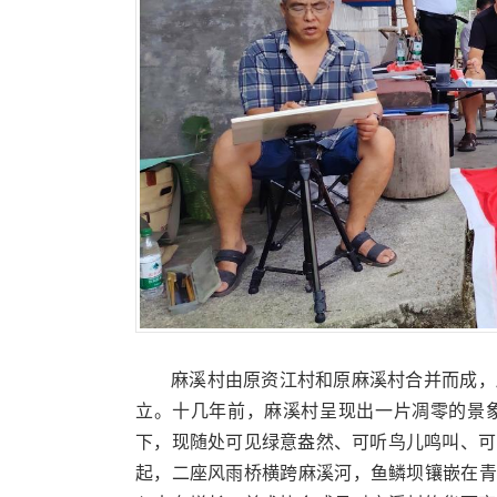
麻溪村由原资江村和原麻溪村合并而成，
立。十几年前，麻溪村呈现出一片凋零的景
下，现随处可见绿意盎然、可听鸟儿鸣叫、可
起，二座风雨桥横跨麻溪河，鱼鳞坝镶嵌在青