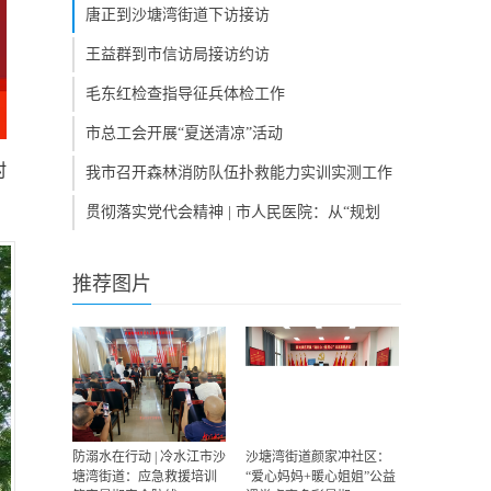
开展座谈会
唐正到沙塘湾街道下访接访
王益群到市信访局接访约访
毛东红检查指导征兵体检工作
市总工会开展“夏送清凉”活动
村
我市召开森林消防队伍扑救能力实训实测工作
动员大会
贯彻落实党代会精神 | 市人民医院：从“规划
图”到“实景画” 群众就医更舒心
推荐图片
防溺水在行动 | 冷水江市沙
沙塘湾街道颜家冲社区：
塘湾街道：应急救援培训
“爱心妈妈+暖心姐姐”公益