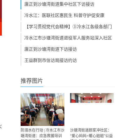
传达学习市第十二次党代会精神
唐正到沙塘湾街道集中社区下访接访
冷水江：医联社区惠民生 科普守护促安康
【学习贯彻党代会精神】③冷水江各级各部门
传达学习市第十二次党代会精神
冷水江市沙塘湾街道退役军人服务站深入社区
开展座谈会
唐正到沙塘湾街道下访接访
王益群到市信访局接访约访
推荐图片
火
防溺水在行动 | 冷水江市沙
沙塘湾街道颜家冲社区：
塘湾街道：应急救援培训
“爱心妈妈+暖心姐姐”公益